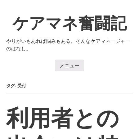
コ
ン
ケアマネ奮闘記
テ
ン
ツ
へ
やりがいもあれば悩みもある。そんなケアマネージャー
移
のはなし。
動
メニュー
コンテンツへ移動
タグ:
受付
利用者との