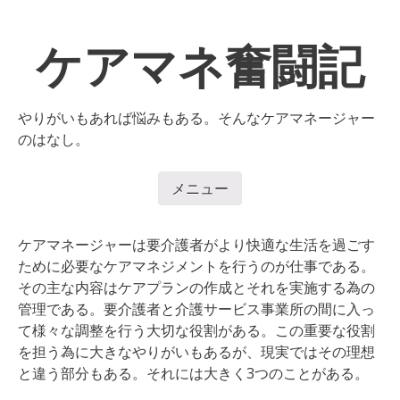
コ
ン
ケアマネ奮闘記
テ
ン
ツ
へ
やりがいもあれば悩みもある。そんなケアマネージャー
移
のはなし。
動
メニュー
コンテンツへ移動
ケアマネージャーは要介護者がより快適な生活を過ごす
ために必要なケアマネジメントを行うのが仕事である。
その主な内容はケアプランの作成とそれを実施する為の
管理である。要介護者と介護サービス事業所の間に入っ
て様々な調整を行う大切な役割がある。この重要な役割
を担う為に大きなやりがいもあるが、現実ではその理想
と違う部分もある。それには大きく3つのことがある。