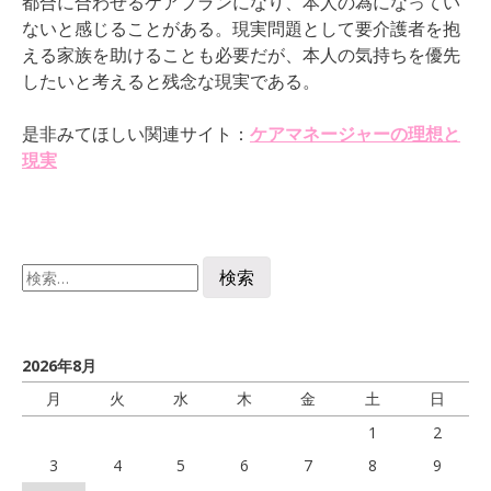
都合に合わせるケアプランになり、本人の為になってい
ないと感じることがある。現実問題として要介護者を抱
える家族を助けることも必要だが、本人の気持ちを優先
したいと考えると残念な現実である。
是非みてほしい関連サイト：
ケアマネージャーの理想と
現実
検
索:
2026年8月
月
火
水
木
金
土
日
1
2
3
4
5
6
7
8
9