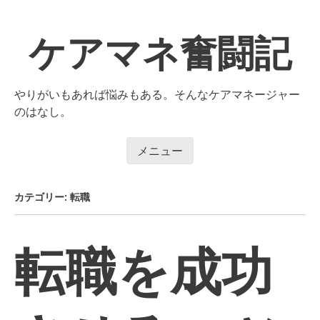
コ
ン
ケアマネ奮闘記
テ
ン
ツ
へ
やりがいもあれば悩みもある。そんなケアマネージャー
移
のはなし。
動
メニュー
コンテンツへ移動
カテゴリー:
転職
転職を成功